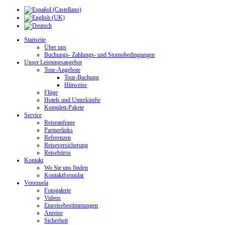
Startseite
Über uns
Buchungs- Zahlungs- und Stornobedingungen
Unser Leistungsangebot
Tour-Angebote
Tour-Buchung
Hinweise
Flüge
Hotels und Unterkünfte
Komplett-Pakete
Service
Reiseanfrage
Partnerlinks
Referenzen
Reiseversicherung
Reisebüros
Kontakt
Wo Sie uns finden
Kontaktformular
Venezuela
Fotogalerie
Videos
Einreisebestimmungen
Anreise
Sicherheit