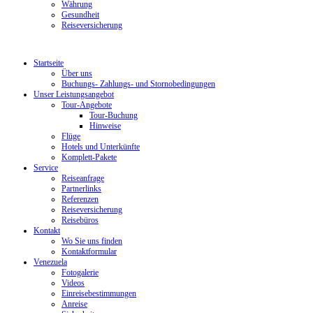
Währung
Gesundheit
Reiseversicherung
Startseite
Über uns
Buchungs- Zahlungs- und Stornobedingungen
Unser Leistungsangebot
Tour-Angebote
Tour-Buchung
Hinweise
Flüge
Hotels und Unterkünfte
Komplett-Pakete
Service
Reiseanfrage
Partnerlinks
Referenzen
Reiseversicherung
Reisebüros
Kontakt
Wo Sie uns finden
Kontaktformular
Venezuela
Fotogalerie
Videos
Einreisebestimmungen
Anreise