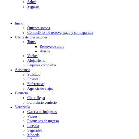
Salud
Seguros
Inicio
Quienes somos
Condiciónes de reserva, pago y contrapartida
Oferta de prestaciónes
Tours
Reserva de tours
Avisos
Vuelos
Alojamiento
Paquetes completos
Asistencia
Solicitud
Enlaces
Referencias
Agencia de viajes
Contacto
Cómo llegar
Formulario contacto
Venezuela
Galería de imágenes
Videos
Requisitos de ingreso
Llegada
Seguridad
Moneda