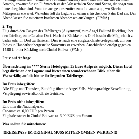
Anatoly, erwartet Sie ein Fußmarsch zu den Wasserfällen Sapo und Sapito, die sogar von
hinten begehbar sind. Von dort aus geht es zurück zum Indianercamp, wo Sie ein
Mittagessen erwartet. Weiterhin lädt die Lagune zu einem erfrischenden Natur Bad ein. Den
Abend lassen Sie mit einem köstlichen Abendessen ausklingen. (F/M/A)
2. Tag
Flug durch den Canyon des Tafelberges (Auyantepuí) zum Angel Fall und Rückflug über
den Tafelberg zum Canaima Dorf. Nach der Rückkehr ins Dorf besteht die Möglichkeit zu
baden oder im Dorf zu flanieren. Dies ist auch eine ausgezeichnete Gelegenheit, um von
Indios in Handarbeit hergestellte Souvenirs zu erwerben. Anschließend erfolgt gegen ca.
14:00 Uhr der Rückflug nach Ciudad Bolívar. (F/M/-)
Preis:
auf Anfrage
Übernachtung im **** Sterne Hotel gegen 35 Euro Aufpreis möglich. Dieses Hotel
liegt direkt an der Lagune und bietet einen wunderschönen Blick, über die
Wasserfälle, auf die hinter ihr liegenden Tafelberge.
Im Preis inbegriffen:
Alle Flüge und Transfers, Rundflug über die Angel Falls, Mehrsprachige Reiseführung,
Verpflegung sowie alkoholfreie Getränke.
Im Preis nicht inbegriffen:
Eintritt in die Nationalparks:
Canaima: ca. 6,00 EUR pro Person
Flughafensteuer in Ciudad Bolivar: ca. 3,00 EUR pro Person
Was sollten Sie mitnehmen:
!!!REISEPASS IM ORIGINAL MUSS MITGENOMMEN WERDEN!!!