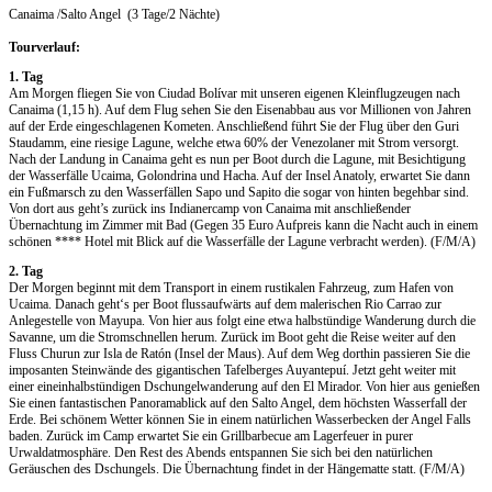
Canaima /Salto Angel (3 Tage/2 Nächte)
Tourverlauf:
1. Tag
Am Morgen fliegen Sie von Ciudad Bolívar mit unseren eigenen Kleinflugzeugen nach
Canaima (1,15 h). Auf dem Flug sehen Sie den Eisenabbau aus vor Millionen von Jahren
auf der Erde eingeschlagenen Kometen. Anschließend führt Sie der Flug über den Guri
Staudamm, eine riesige Lagune, welche etwa 60% der Venezolaner mit Strom versorgt.
Nach der Landung in Canaima geht es nun per Boot durch die Lagune, mit Besichtigung
der Wasserfälle Ucaima, Golondrina und Hacha. Auf der Insel Anatoly, erwartet Sie dann
ein Fußmarsch zu den Wasserfällen Sapo und Sapito die sogar von hinten begehbar sind.
Von dort aus geht’s zurück ins Indianercamp von Canaima mit anschließender
Übernachtung im Zimmer mit Bad (Gegen 35 Euro Aufpreis kann die Nacht auch in einem
schönen **** Hotel mit Blick auf die Wasserfälle der Lagune verbracht werden). (F/M/A)
2. Tag
Der Morgen beginnt mit dem Transport in einem rustikalen Fahrzeug, zum Hafen von
Ucaima. Danach geht‘s per Boot flussaufwärts auf dem malerischen Rio Carrao zur
Anlegestelle von Mayupa. Von hier aus folgt eine etwa halbstündige Wanderung durch die
Savanne, um die Stromschnellen herum. Zurück im Boot geht die Reise weiter auf den
Fluss Churun zur Isla de Ratón (Insel der Maus). Auf dem Weg dorthin passieren Sie die
imposanten Steinwände des gigantischen Tafelberges Auyantepuí. Jetzt geht weiter mit
einer eineinhalbstündigen Dschungelwanderung auf den El Mirador. Von hier aus genießen
Sie einen fantastischen Panoramablick auf den Salto Angel, dem höchsten Wasserfall der
Erde. Bei schönem Wetter können Sie in einem natürlichen Wasserbecken der Angel Falls
baden. Zurück im Camp erwartet Sie ein Grillbarbecue am Lagerfeuer in purer
Urwaldatmosphäre. Den Rest des Abends entspannen Sie sich bei den natürlichen
Geräuschen des Dschungels. Die Übernachtung findet in der Hängematte statt. (F/M/A)