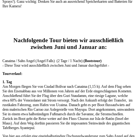
Sprays!). Ganz wichtig: Denken Sie auch an ausreichend Speicherkarten und Batterien für
Ihre Kamera!
Nachfolgende Tour bieten wir ausschließlich
zwischen Juni und Januar an:
Canaima / Salto Angel (Angel Falls) (2 Tage / 1 Nacht)
(Bootstour)
- Diese Tour wird ausschließlich zwischen Juni und Januar durchgeführt -
Tourverlauf:
1. Tag
Am Morgen fliegen Sie von Ciudad Bolívar nach Canaima (1,15 h). Auf dem Flug sehen
Sie den Eisenabbau aus vor Millionen von Jahren auf der Erde eingeschlagenen Kometen.
Anschließend führt Sie der Flug über den Guri Staudamm, eine riesige Lagune, welche
etwa 60% der Venezolaner mit Strom versorgt. Nach der Ankunft erfolgt der Transfer, im
rustikalen Fahrzeug, zum Hafen von Ucaima. Danach geht es per Boot flussaufwärts auf
dem malerischen Rio Carrao zur Anlegestelle von Mayupa. Dort angekommen, umwandern
Sie in einem etwa halbstündigen Fußmarsch durch die Savanne, die Stromschnellen.
Zurück im Boot geht die Reise weiter auf den Fluss Churun zur Isla de Ratón (Insel der
Maus). Auf dem Weg dorthin passieren Sie die imposanten Steinwände des gigantischen
Tafelberges Ayantepuí.
Von hier aus erfolgt eine eineinhalbstündige Dschungelwanderung zum Salto Angel auf den