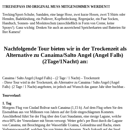
!!!REISEPASS IM ORIGINAL MUSS MITGENOMMEN WERDEN!!!
Trecking/Sport-Schuhe, Sandalen, eine lange Hose, zwei kurze Hosen, zwei T-Shirts oder
Hemden, Badekleidung, ein Pullover, Kopfbedeckung, Regenjacke, ein Paar Socken,
Handtuch, Sonnen- und Moskitoschutz (ausschließlich in Form von Creme, keine
Sprays!). Ganz wichtig: Denken Sie auch an ausreichend Speicherkarten und Batterien für
Ihre Kamera!
Nachfolgende Tour bieten wir in der Trockenzeit als
Alternative zu Canaima/Salto Angel (Angel Falls)
(2Tage/1Nacht) an:
Canaima / Salto Angel (Angel Falls) – (2 Tage / 1 Nacht) – Trockenzeit
- Diese Tour wird in der Trockenzeit, als Alternative zu Canaima / Salto Angel (Angel
Falls) (2 Tage / 1 Nacht) angeboten, ist jedoch auf Wunsch das ganze Jahr über buchbar.-
Tourverlauf:
1. Tag
Morgens Flug von Ciudad Bolivar nach Canaima (1,15 h). Auf dem Flug sehen Sie den
Eisenabbau aus vor Millionen von Jahren auf der Erde eingeschlagenen Kometen.
Anschließend führt Sie der Flug über den Guri Staudamm, eine riesige Lagune, welche
etwa 60% der Venezolaner mit Strom versorgt. Weiter geht’s per Boot durch die Lagune
von Canaima, mit Besichtigung der Wasserfälle Ucaima, Golondrina und Hacha, einen
Vorhangswasserfall, welchen Sie von hinten durchqueren. Nach Ankunft auf der Insel