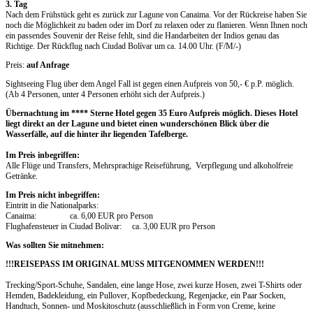
3. Tag
Nach dem Frühstück geht es zurück zur Lagune von Canaima. Vor der Rückreise haben Sie
noch die Möglichkeit zu baden oder im Dorf zu relaxen oder zu flanieren. Wenn Ihnen noch
ein passendes Souvenir der Reise fehlt, sind die Handarbeiten der Indios genau das
Richtige. Der Rückflug nach Ciudad Bolívar um ca. 14.00 Uhr. (F/M/-)
Preis:
auf Anfrage
Sightseeing Flug über dem Angel Fall ist gegen einen Aufpreis von 50,- € p.P. möglich.
(Ab 4 Personen, unter 4 Personen erhöht sich der Aufpreis.)
Übernachtung im **** Sterne Hotel gegen 35 Euro Aufpreis möglich. Dieses Hotel
liegt direkt an der Lagune und bietet einen wunderschönen Blick über die
Wasserfälle, auf die hinter ihr liegenden Tafelberge.
Im Preis inbegriffen:
Alle Flüge und Transfers, Mehrsprachige Reiseführung, Verpflegung und alkoholfreie
Getränke.
Im Preis nicht inbegriffen:
Eintritt in die Nationalparks:
Canaima: ca. 6,00 EUR pro Person
Flughafensteuer in Ciudad Bolivar: ca. 3,00 EUR pro Person
Was sollten Sie mitnehmen:
!!!REISEPASS IM ORIGINAL MUSS MITGENOMMEN WERDEN!!!
Trecking/Sport-Schuhe, Sandalen, eine lange Hose, zwei kurze Hosen, zwei T-Shirts oder
Hemden, Badekleidung, ein Pullover, Kopfbedeckung, Regenjacke, ein Paar Socken,
Handtuch, Sonnen- und Moskitoschutz (ausschließlich in Form von Creme, keine