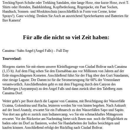
Trecking/Sport-Schuhe oder Trekking Sandalen, eine lange Hose, eine kurze Hose, zwei T-
Shirts oder Hemden, Badekleidung, Kopfbedeckung, Regenjacke, ein Paar Socken,
Handtuch, Sonnen- und Moskitoschutz (ausschließlich in Form von Creme, keine
Sprays!). Ganz wichtig: Denken Sie Auch an ausreichend Speicherkarten und Batterien für
Ihre Kamera!
Für alle die nicht so viel Zeit haben:
Canaima / Salto Angel (Angel Falls) – Full Day
Tourverlauf:
Morgens starten Sie mit einem unserer Kleinflugzeuge von Ciudad Bolivar nach Canaima
(1,15 h). Auf dem Flug sehen Sie den Eisenabbau aus vor Millionen von Jahren auf der
Erde eingeschlagenen Kometen. Anschließend führt Sie der Flug über den Guri Staudamm,
eine riesige Lagune. Der Damm ist für die Stromerzeugung für 60% der Venezolaner
verantwortlich. Anschließendem geht es mit dem Flugzeug durch den Canyon des
Tafelberges (Auyantepui) zu den Angel Falls und dann zurück über den Tafelberg zum
Canaima Dorf.
Weiter geht’s per Boot durch die Lagune von Canaima, mit Besichtigung der Wasserfälle
Ucaima, Golondrina und Hacha, letzteren werden Sie von hinten begehen. Nach Ankunft
auf der Insel Anatoly, erwartet Sie ein Fußmarsch zu den Wasserfällen Sapo und Sapito.
Von dort aus geht es zurück zum Indianercamp, wo Sie ein schmackhaftes Mittagessen
erwartet. Vor der Rückreise am Nachmittag bietet sich Ihnen nun noch die Möglichkeit zu
baden oder im Dorf zu flanieren, wobei Sie Handarbeiten der Indios besichtigen und
kaufen können. Anschließend erfolgt der Rückflug nach Ciudad Bolivar.