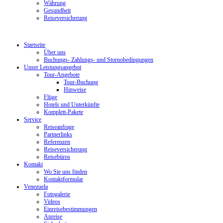
Währung
Gesundheit
Reiseversicherung
Startseite
Über uns
Buchungs- Zahlungs- und Stornobedingungen
Unser Leistungsangebot
Tour-Angebote
Tour-Buchung
Hinweise
Flüge
Hotels und Unterkünfte
Komplett-Pakete
Service
Reiseanfrage
Partnerlinks
Referenzen
Reiseversicherung
Reisebüros
Kontakt
Wo Sie uns finden
Kontaktformular
Venezuela
Fotogalerie
Videos
Einreisebestimmungen
Anreise