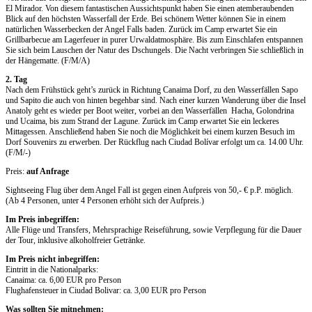
El Mirador. Von diesem fantastischen Aussichtspunkt haben Sie einen atemberaubenden
Blick auf den höchsten Wasserfall der Erde. Bei schönem Wetter können Sie in einem
natürlichen Wasserbecken der Angel Falls baden. Zurück im Camp erwartet Sie ein
Grillbarbecue am Lagerfeuer in purer Urwaldatmosphäre. Bis zum Einschlafen entspannen
Sie sich beim Lauschen der Natur des Dschungels. Die Nacht verbringen Sie schließlich in
der Hängematte. (F/M/A)
2. Tag
Nach dem Frühstück geht’s zurück in Richtung Canaima Dorf, zu den Wasserfällen Sapo
und Sapito die auch von hinten begehbar sind. Nach einer kurzen Wanderung über die Insel
Anatoly geht es wieder per Boot weiter, vorbei an den Wasserfällen Hacha, Golondrina
und Ucaima, bis zum Strand der Lagune. Zurück im Camp erwartet Sie ein leckeres
Mittagessen. Anschließend haben Sie noch die Möglichkeit bei einem kurzen Besuch im
Dorf Souvenirs zu erwerben. Der Rückflug nach Ciudad Bolívar erfolgt um ca. 14.00 Uhr.
(F/M/-)
Preis:
auf Anfrage
Sightseeing Flug über dem Angel Fall ist gegen einen Aufpreis von 50,- € p.P. möglich.
(Ab 4 Personen, unter 4 Personen erhöht sich der Aufpreis.)
Im Preis inbegriffen:
Alle Flüge und Transfers, Mehrsprachige Reiseführung, sowie Verpflegung für die Dauer
der Tour, inklusive alkoholfreier Getränke.
Im Preis nicht inbegriffen:
Eintritt in die Nationalparks:
Canaima: ca. 6,00 EUR pro Person
Flughafensteuer in Ciudad Bolivar: ca. 3,00 EUR pro Person
Was sollten Sie mitnehmen: