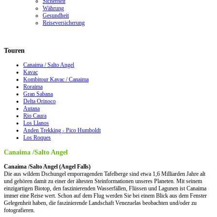
Sicherheit
Währung
Gesundheit
Reiseversicherung
Touren
Canaima / Salto Angel
Kavac
Kombitour Kavac / Canaima
Roraima
Gran Sabana
Delta Orinoco
Autana
Rio Caura
Los Llanos
Anden Trekking - Pico Humboldt
Los Roques
Canaima /Salto Angel
Canaima /Salto Angel (Angel Falls)
Die aus wildem Dschungel emporragenden Tafelberge sind etwa 1,6 Milliarden Jahre alt
und gehören damit zu einer der ältesten Steinformationen unseres Planeten. Mit seinem
einzigartigen Biotop, den faszinierenden Wasserfällen, Flüssen und Lagunen ist Canaima
immer eine Reise wert. Schon auf dem Flug werden Sie bei einem Blick aus dem Fenster
Gelegenheit haben, die faszinierende Landschaft Venezuelas beobachten und/oder zu
fotografieren.