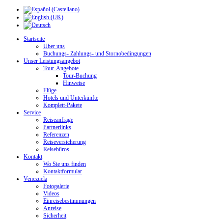
Startseite
Über uns
Buchungs- Zahlungs- und Stornobedingungen
Unser Leistungsangebot
Tour-Angebote
Tour-Buchung
Hinweise
Flüge
Hotels und Unterkünfte
Komplett-Pakete
Service
Reiseanfrage
Partnerlinks
Referenzen
Reiseversicherung
Reisebüros
Kontakt
Wo Sie uns finden
Kontaktformular
Venezuela
Fotogalerie
Videos
Einreisebestimmungen
Anreise
Sicherheit